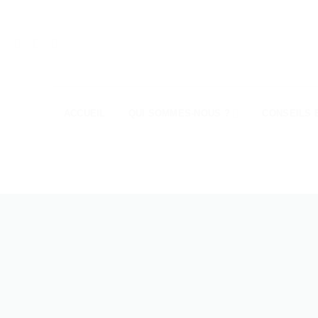
Passer
au
contenu
ACCUEIL
QUI SOMMES-NOUS ?
CONSEILS 