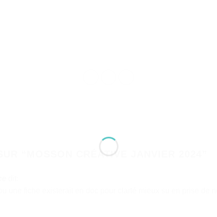
SUR “
MOSSON CRÉATIVE JANVIER 2024
”
ce
dit:
ou une fiche existerait en doc pour clarté mieux su en prise de 
2