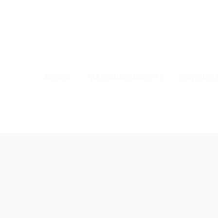
Passer
au
contenu
ACCUEIL
QUI SOMMES-NOUS ?
CONSEILS 