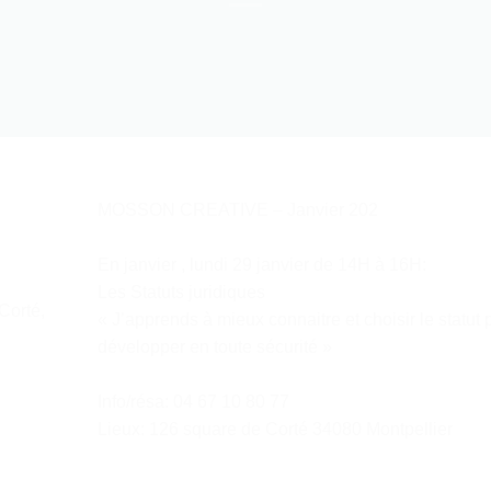
MOSSON CREATIVE – Janvier 202
En janvier , lundi 29 janvier de 14H à 16H:
Les Statuts juridiques
Corté,
« J’apprends à mieux connaitre et choisir le statu
développer en toute sécurité »
Info/résa: 04 67 10 80 77
Lieux: 126 square de Corté 34080 Montpellier