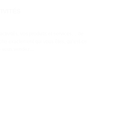
IVITÉS
ctivités, vos produits et services… de
sache exactement qui vous êtes, qu’est-ce
que vous vendez…