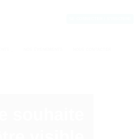
SE CONNECTER / S’INSCRIRE
ENTS
NOS ÉVENEMENTS
NOUS CONTACTER
e souhaite
être visible