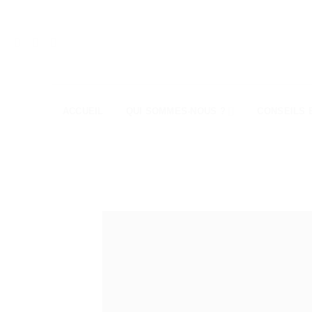
Passer
au
contenu
ACCUEIL
QUI SOMMES-NOUS ?
CONSEILS 