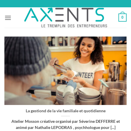
Passer
au
0
contenu
La gestiond de la vie familiale et quotidienne
Atelier Mosson créative organisé par Séverine DEFFERRE et
animé par Nathalie LEPODRAS , psychhologue pour [...]