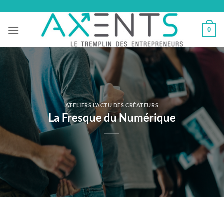
Passer
au
0
contenu
ATELIERS
,
L’ACTU DES CRÉATEURS
La Fresque du Numérique