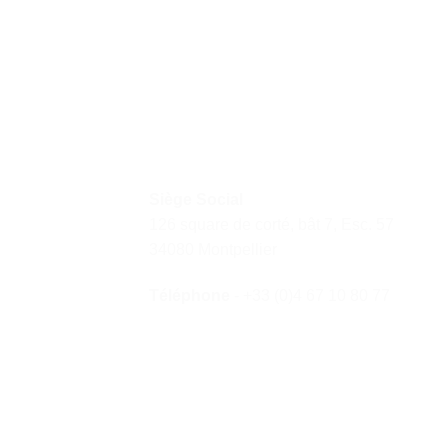
Siège Social
126 square de corté, bât 7, Esc. 57
34080 Montpellier
Téléphone
- +33 (0)4 67 10 80 77