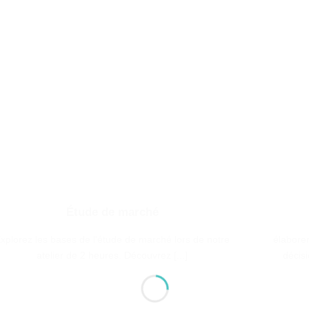
Étude de marché
xplorez les bases de l'étude de marché lors de notre
élaborer
atelier de 2 heures. Découvrez [...]
décisi