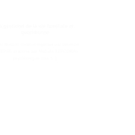
a gestiond de la vie familiale et
quotidienne
ier Mosson créative organisé par Séverine
ERRE et animé par Nathalie LEPODRAS ,
psychhologue pour [...]