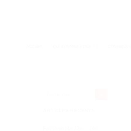
Passer
au
contenu
ACCUEIL
QUI SOMMES-NOUS ?
CONSEILS 
ARTICLES RÉCENTS
Formation Mai 2026 – 1ère