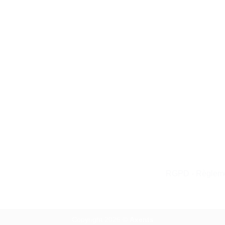
RGPD - Règlemen
Copyright 2026 ©
Axents