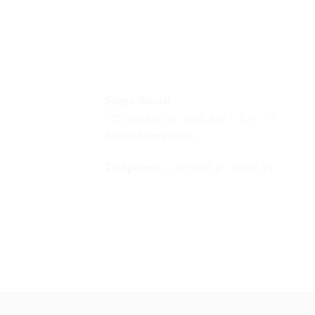
Siège Social
126 square de corté, bât 7, Esc. 57
34080 Montpellier
Téléphone
- +33 (0)4 67 10 80 77