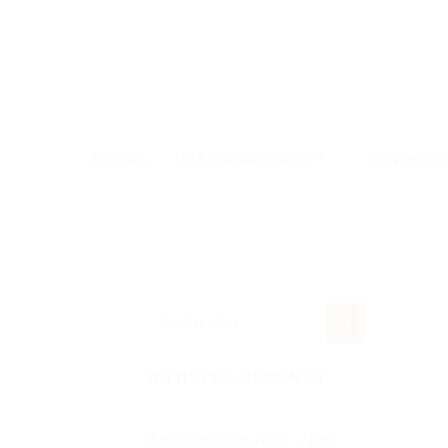
Passer
au
contenu
ACCUEIL
QUI SOMMES-NOUS ?
CONSEILS 
ARTICLES RÉCENTS
Formation Mai 2026 – 1ère