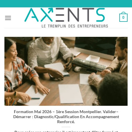
Passer
au
0
contenu
Formation Mai 2026 – 1ère Session Montpellier. Valider–
Démarrer : Diagnostic/Qualification En Accompagnement
Renforcé.