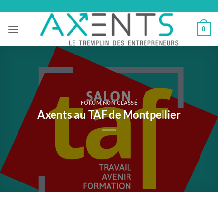
Passer
au
0
contenu
FORUM
,
NON CLASSÉ
Axents au TAF de Montpellier