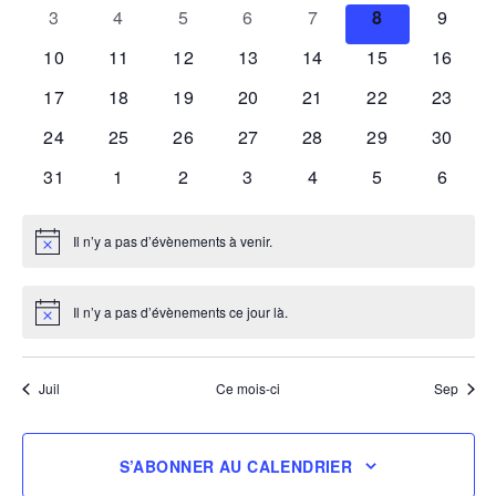
évènements
évènements
évènements
évènements
évènements
évènements
évène
Évèneme
0
0
0
0
0
0
0
3
4
5
6
7
8
9
évènements
évènements
évènements
évènements
évènements
évènements
évène
0
0
0
0
0
0
0
10
11
12
13
14
15
16
évènements
évènements
évènements
évènements
évènements
évènements
évènem
0
0
0
0
0
0
0
17
18
19
20
21
22
23
évènements
évènements
évènements
évènements
évènements
évènements
évènem
0
0
0
0
0
0
0
24
25
26
27
28
29
30
évènements
évènements
évènements
évènements
évènements
évènements
évènem
0
0
0
0
0
0
0
31
1
2
3
4
5
6
évènements
évènements
évènements
évènements
évènements
évènements
évène
Il n’y a pas d’évènements à venir.
Notice
Il n’y a pas d’évènements ce jour là.
Notice
Juil
Ce mois-ci
Sep
S’ABONNER AU CALENDRIER