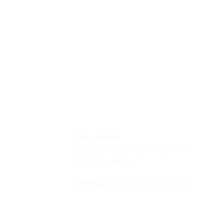
Siège Social
126 square de corté, bât 7, Esc. 57
34080 Montpellier
Téléphone
- +33 (0)4 67 10 80 77