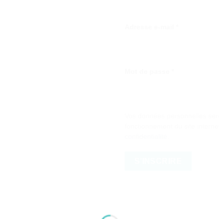
Obligatoire
Adresse e-mail
*
Obligatoire
Mot de passe
*
Vos données personnelles sero
fonctionnement du site interne
confidentialité
.
S’INSCRIRE