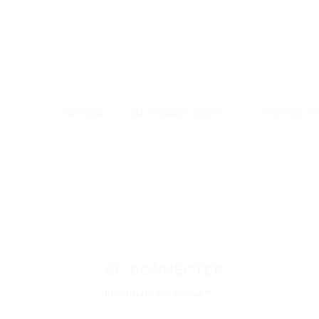
Passer
au
contenu
ACCUEIL
QUI SOMMES-NOUS ?
CONSEILS 
SE CONNECTER
Obligatoire
Identifiant ou e-mail
*