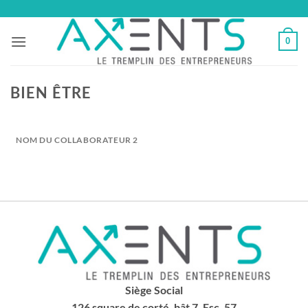
Passer
au
0
contenu
BIEN ÊTRE
NOM DU COLLABORATEUR 2
Siège Social
126 square de corté, bât 7, Esc. 57