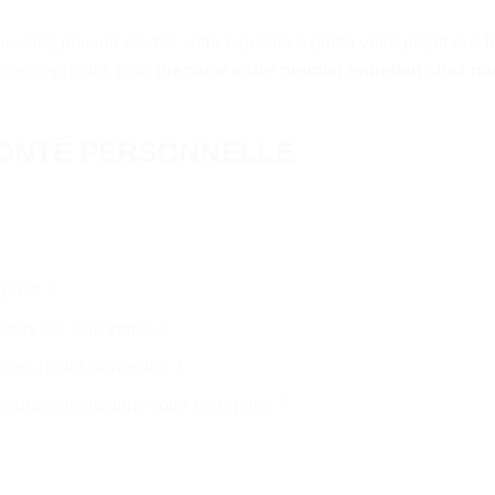
 allez pouvoir étudier votre capacité à porter votre projet et à 
devez apporter, pour
préparer votre premier entretien chez n
ONTÉ PERSONNELLE
eprise ?
ous est -elle venue ?
nces professionnelles ?
rsonnellement dans votre entreprise ?