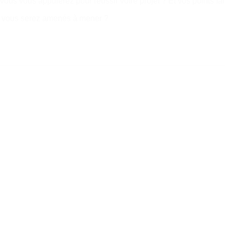
 vous vous appuierez pour réussir votre projet ? Et vos points f
que vous serez amenés à mener ?