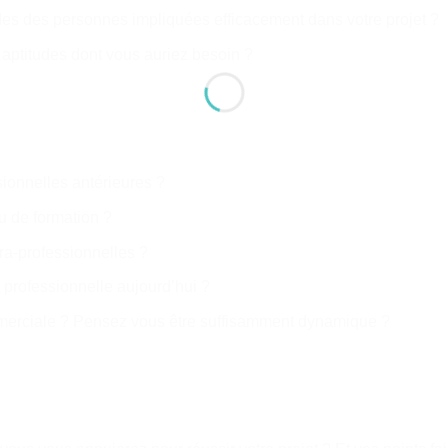
des des personnes impliquées efficacement dans votre projet ?
 aptitudes dont vous auriez besoin ?
ionnelles antérieures ?
u de formation ?
tra-professionnelles ?
t professionnelle aujourd’hui ?
commerciale ? Pensez vous être suffisamment dynamique ?