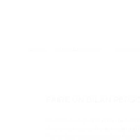
Passer
au
contenu
ACCUEIL
QUI SOMMES-NOUS ?
CONSEILS 
FAIRE UN BILAN PERS
Vous êtes sur le point de
créer une activi
de vous interroger sur
les motivations et l
Pour ce faire, vous pouvez utiliser l’outil d