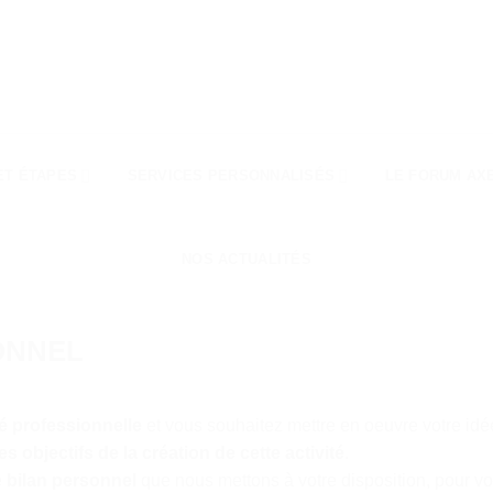
ET ÉTAPES
SERVICES PERSONNALISÉS
LE FORUM AX
NOS ACTUALITÉS
ONNEL
té professionnelle
et vous souhaitez mettre en oeuvre votre idé
es objectifs de la création de cette activité
.
e
bilan personnel
que nous mettons à votre disposition, pour v