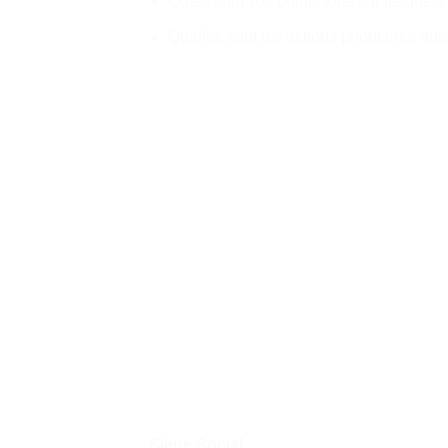
Quels sont vos points forts sur lesquels
Quelles sont les actions prioritaires 
Siège Social