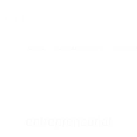
Passer
au
contenu
ACCUEIL
QUI SOMMES-NOUS ?
CONSEILS 
entrepreneuriat