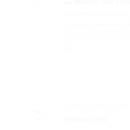
La Matinée des Fem
Espace Gisèle Halimi
35 rue de la
Cet évènement rassemble chaque ann
et économique, les porteurs de proje
institutionnels dans une ambiance pr
Gratuit
OCT
14 octobre, 2025 De 9h30
-
16h30
14
FORUM 2025
2025