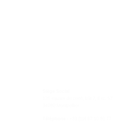
Siège Social
126 square de corté, bât 7, Esc. 57
34080 Montpellier
Téléphone
- +33 (0)4 67 10 80 77