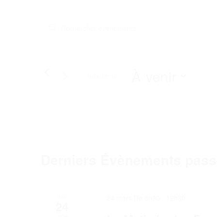
Recherche
Saisir
et
mot-
clé.
navigation
Rechercher
de
Évènements
À venir
Aujourd’hui
par
vues
mot-
Évènements
Sélectionnez
clé.
une
date.
Derniers Évènements pas
MAR
24 mars De 8h30
-
12h30
24
2026