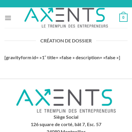
Passer
au
0
contenu
CRÉATION DE DOSSIER
[gravityform id= »1″ title= »false » description= »false »]
Siège Social
126 square de corté, bât 7, Esc. 57
34080 Montpellier