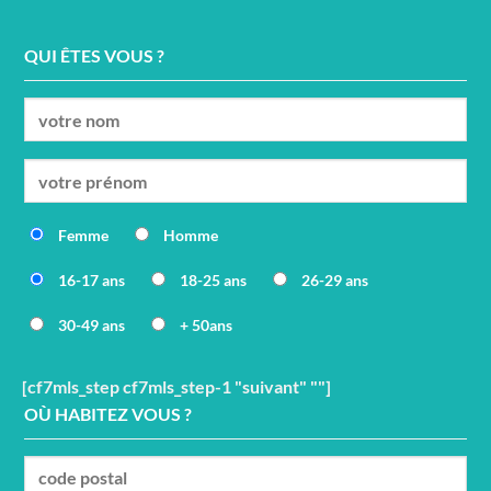
QUI ÊTES VOUS ?
Femme
Homme
16-17 ans
18-25 ans
26-29 ans
30-49 ans
+ 50ans
[cf7mls_step cf7mls_step-1 "suivant" ""]
OÙ HABITEZ VOUS ?