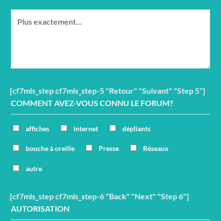
[cf7mls_step cf7mls_step-5 "Retour" "Suivant" "Step 5"]
COMMENT AVEZ-VOUS CONNU LE FORUM?
affiches
internet
dépliants
bouche à oreille
Presse
Réseaux
autre
[cf7mls_step cf7mls_step-6 "Back" "Next" "Step 6"]
AUTORISATION