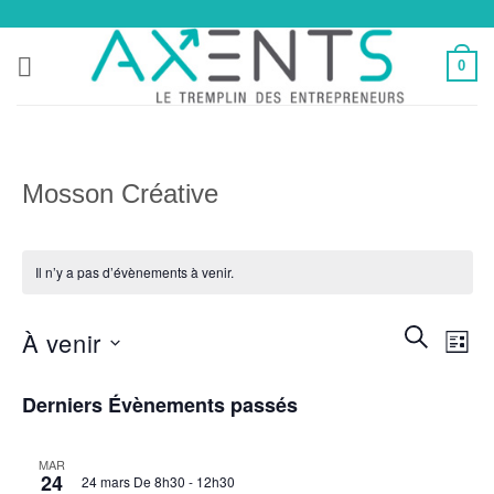
Passer
au
0
contenu
Mosson Créative
Il n’y a pas d’évènements à venir.
Recherch
RECHER
Navi
À venir
LIST
et
de
navigatio
Sélectionnez
vues
Derniers Évènements passés
de
une
Évè
date.
vues
Évèneme
MAR
24
24 mars De 8h30
-
12h30